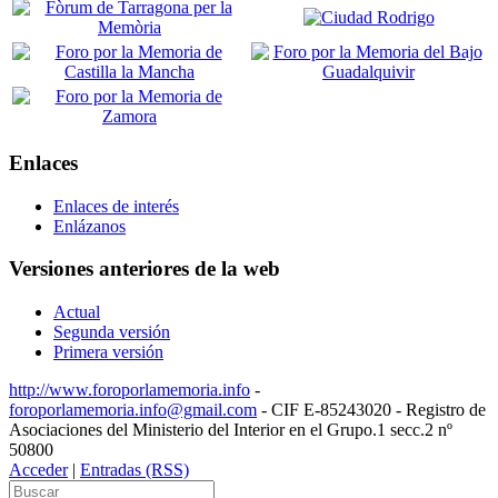
Enlaces
Enlaces de interés
Enlázanos
Versiones anteriores de la web
Actual
Segunda versión
Primera versión
http://www.foroporlamemoria.info
-
foroporlamemoria.info@gmail.com
- CIF E-85243020 - Registro de
Asociaciones del Ministerio del Interior en el Grupo.1 secc.2 nº
50800
Acceder
|
Entradas (RSS)