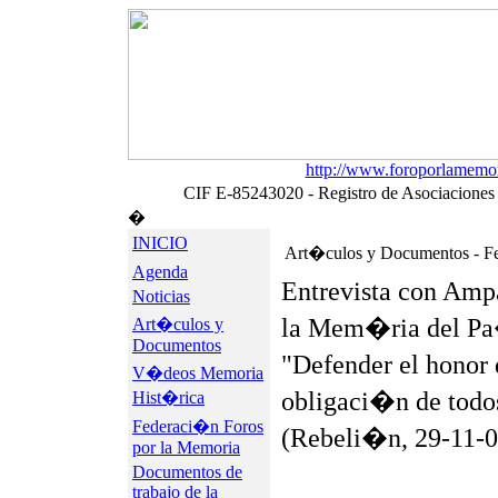
http://www.foroporlamemor
CIF E-85243020 - Registro de Asociaciones d
�
INICIO
Art�culos y Documentos - Fe
Agenda
Entrevista con Amp
Noticias
la Mem�ria del P
Art�culos y
Documentos
"Defender el honor 
V�deos Memoria
obligaci�n de todo
Hist�rica
Federaci�n Foros
(Rebeli�n, 29-11-0
por la Memoria
Documentos de
trabajo de la