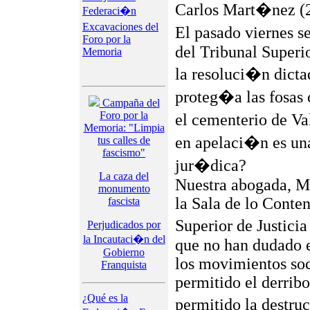
Carlos Mart�nez (
Federaci�n
Excavaciones del
El pasado viernes s
Foro por la
del Tribunal Superi
Memoria
la resoluci�n dicta
proteg�a las fosas
Campaña del
Foro por la
el cementerio de V
Memoria: "Limpia
en apelaci�n es un
tus calles de
fascismo"
jur�dica?
La caza del
Nuestra abogada, M
monumento
la Sala de lo Conte
fascista
Superior de Justici
Perjudicados por
la Incautaci�n del
que no han dudado en
Gobierno
los movimientos soc
Franquista
permitido el derribo
¿Qué es la
permitido la destru