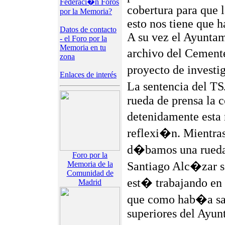
Federaci�n Foros
cobertura para que l
por la Memoria?
esto nos tiene que h
Datos de contacto
A su vez el Ayuntam
- el Foro por la
Memoria en tu
archivo del Cement
zona
proyecto de invest
Enlaces de interés
La sentencia del TS
rueda de prensa la 
detenidamente esta 
reflexi�n. Mientra
d�bamos una rueda 
Foro por la
Memoria de la
Santiago Alc�zar se
Comunidad de
est� trabajando en l
Madrid
que como hab�a sali
superiores del Ayunt